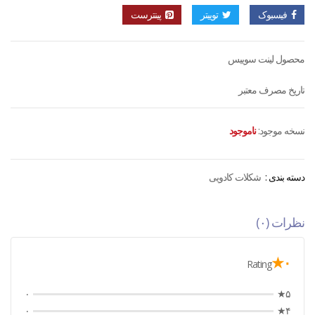
فیسبوک
توییتر
پینترست
محصول لینت سوییس
تاریخ مصرف معتبر
نسخه موجود:
ناموجود
دسته بندی :
شکلات کادویی
نظرات (۰)
۰★
Rating
۰
۵★
۰
۴★