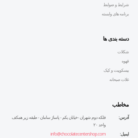
شرایط و ضوابط
برنامه های وابسته
دسته بندی ها
شکلات
قهوه
بیسکوییت و کیک
غلات صبحانه
مخاطب
آدرس:
فلكه دوم شهران -خيابان يكم - پاساژ سامان - طبقه زير همكف
واحد ٢٠
ایمیل:
info@chocolatecentershop.com