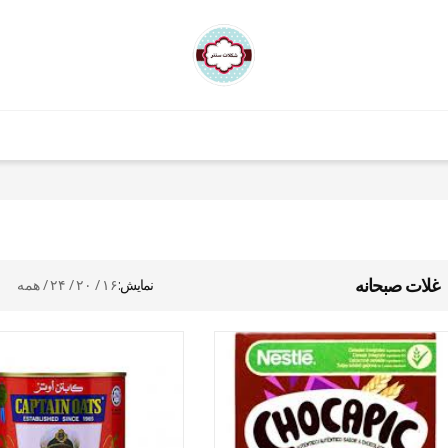
غلات صبحانه
نمایش:
۱۶
/
۲۰
/
۲۴
/
همه