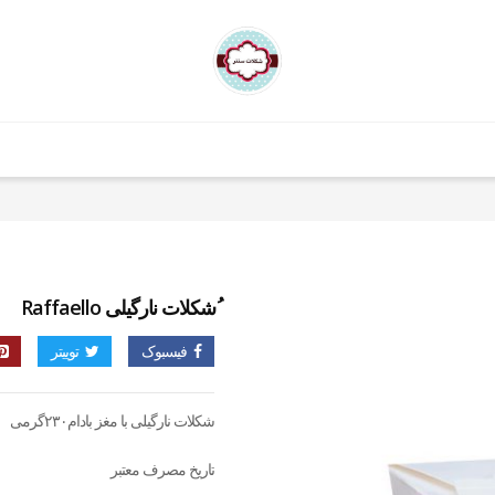
ُشکلات نارگیلی Raffaello
فیسبوک
توییتر
شکلات نارگیلی با مغز بادام۲۳۰گرمی
تاریخ مصرف معتبر