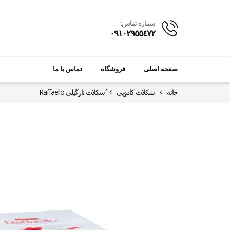
شماره تماس:
٠٩١٠٢٩٥٥٤٧٢
صفحه اصلی
فروشگاه
تماس با ما
خانه
شکلات کادویی
ُشکلات نارگیلی Raffaello