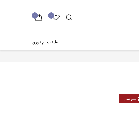
۰
۰
ثبت نام / ورود
پینترست