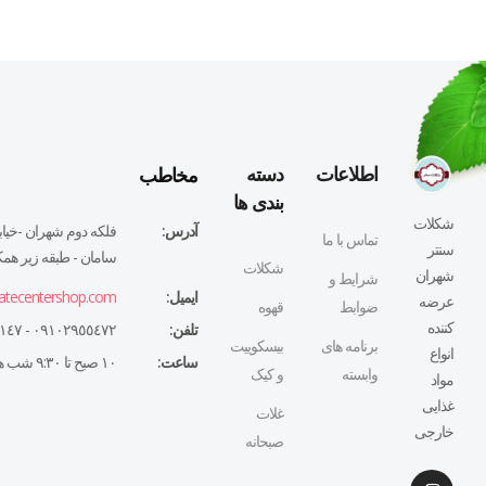
مخاطب
اطلاعات
دسته
بندی ها
شکلات
آدرس:
فلكه دوم شهران -خيابا
تماس با ما
سنتر
سامان - طبقه زير همكف
شکلات
شهران
شرایط و
ایمیل:
atecentershop.com
عرضه
ضوابط
قهوه
کننده
تلفن:
٠٩١٠٢٩٥٥٤٧٢ - ٠٢١٤٤٣٢٧١٤٧
برنامه های
بیسکوییت
انواع
ساعت:
١٠ صبح تا ٩:٣٠ شب همه روزه
وابسته
و کیک
مواد
غذایی
غلات
خارجی
صبحانه