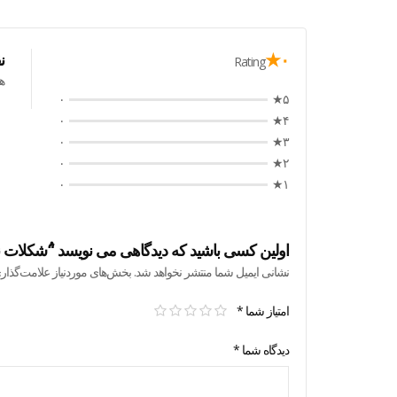
۰★
ن
Rating
ه
۰
۵★
۰
۴★
۰
۳★
۰
۲★
۰
۱★
اولین کسی باشید که دیدگاهی می نویسد “ُشکلات نارگیلی lo
نشانی ایمیل شما منتشر نخواهد شد.
بخش‌های موردنیاز علامت‌گذار
امتیاز شما
*
دیدگاه شما
*