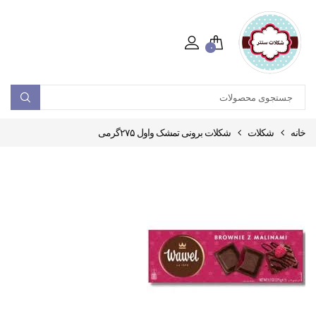
۰
خانه
شکلات
شکلات برونی تمشک واول ۲۷۵گرمی