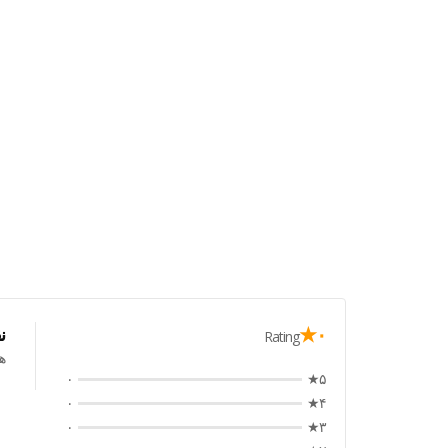
۰★
ن
Rating
ه
۰
۵★
۰
۴★
۰
۳★