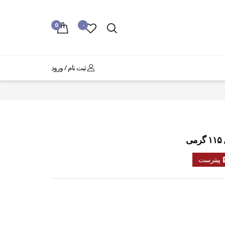
0
۰
ثبت نام / ورود
ی
پینترست