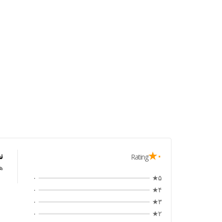
۰★
ن
Rating
ه
۰
۵★
۰
۴★
۰
۳★
۰
۲★