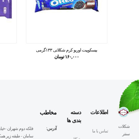
بیسکوییت اوریو کرم شکلاتی ۱۳۳گرمی
۱۶۰,۰۰۰
تومان
مخاطب
اطلاعات
دسته
بندی ها
شکلات
آدرس:
فلكه دوم شهران -خيابا
تماس با ما
سنتر
سامان - طبقه زير همكف
شکلات