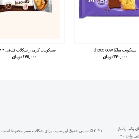
بیسکویت میلکا choco cow
بیسکوییت کرمدار شکلات فندقی ۳ عددی
۳۴۰,۰۰۰
تومان
۱۷۵,۰۰۰
تومان
ن يكم - پاساژ
۲۰۲۱ © تمامی حقوق این سایت برای شکلات سنتر محفوظ است
 واحد ٢٠