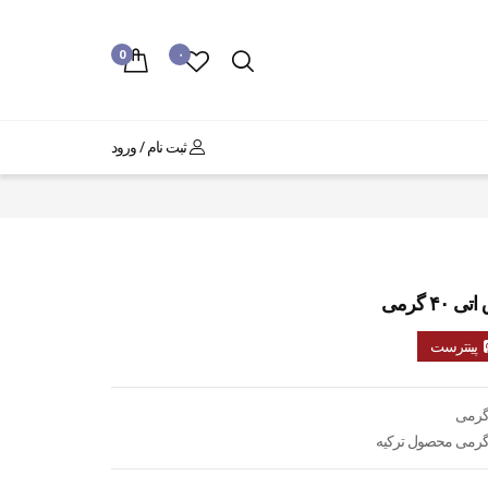
0
۰
ثبت نام / ورود
۴ گرمی
پینترست