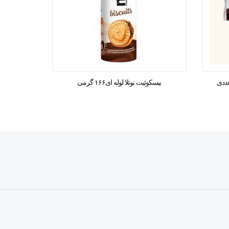
بیسکوئیت نوتلا لوله ای۱۶۶ گرمی
بی