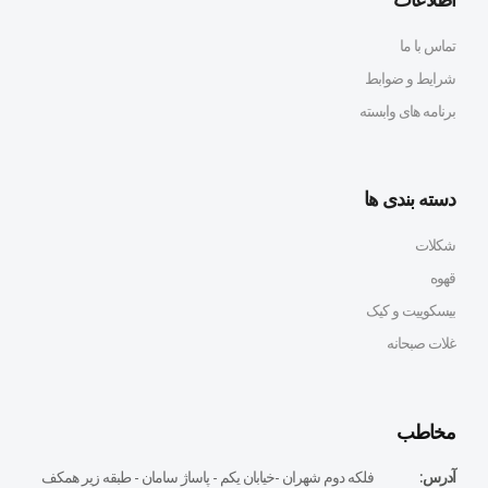
تماس با ما
شرایط و ضوابط
برنامه های وابسته
دسته بندی ها
شکلات
قهوه
بیسکوییت و کیک
غلات صبحانه
مخاطب
آدرس:
فلكه دوم شهران -خيابان يكم - پاساژ سامان - طبقه زير همكف