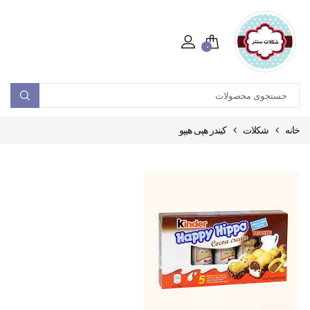
۰
خانه
شکلات
کیندر هپی هیپو