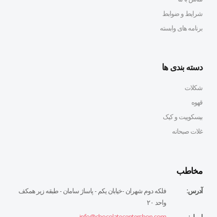
شرایط و ضوابط
برنامه های وابسته
دسته بندی ها
شکلات
قهوه
بیسکوییت و کیک
غلات صبحانه
مخاطب
آدرس:
فلكه دوم شهران -خيابان يكم - پاساژ سامان - طبقه زير همكف
واحد ٢٠
ایمیل:
info@chocolatecentershop.com