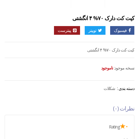
کیت کت دارک ۷۰% ۴ انگشتی
فیسبوک
توییتر
پینترست
کیت کت دارک ۷۰% ۴ انگشتی
نسخه موجود:
ناموجود
دسته بندی :
شکلات
نظرات (۰)
۰★
Rating