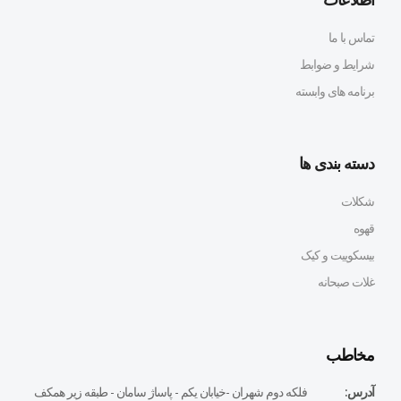
تماس با ما
شرایط و ضوابط
برنامه های وابسته
دسته بندی ها
شکلات
قهوه
بیسکوییت و کیک
غلات صبحانه
مخاطب
آدرس:
فلكه دوم شهران -خيابان يكم - پاساژ سامان - طبقه زير همكف