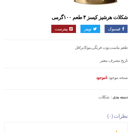
شکلات هرشیز کیسز ۴ طعم ۱۰۰گرمی
فیسبوک
توییتر
پینترست
طعم ماست,توت فرنگی,موکا,ترافل
تاریخ مصرف معتبر
نسخه موجود:
ناموجود
دسته بندی :
شکلات
نظرات (۰)