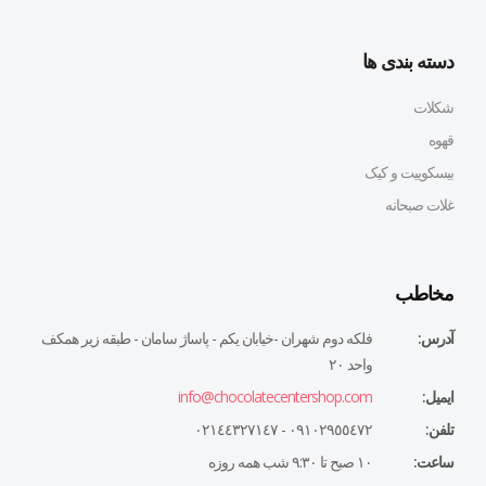
دسته بندی ها
شکلات
قهوه
بیسکوییت و کیک
غلات صبحانه
مخاطب
آدرس:
فلكه دوم شهران -خيابان يكم - پاساژ سامان - طبقه زير همكف
واحد ٢٠
ایمیل:
info@chocolatecentershop.com
تلفن:
٠٩١٠٢٩٥٥٤٧٢ - ٠٢١٤٤٣٢٧١٤٧
ساعت:
١٠ صبح تا ٩:٣٠ شب همه روزه