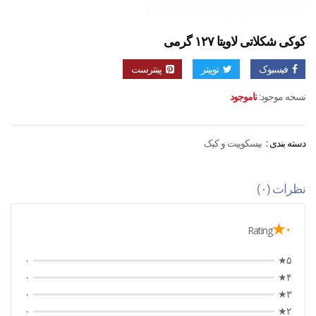
کوکی شکلاتی لاویتا ۱۲۷ گرمی
فیسبوک
توییتر
پینترست
نسخه موجود:
ناموجود
دسته بندی :
بیسکوییت و کیک
نظرات (۰)
۰★
Rating
۰
۵★
۰
۴★
۰
۳★
۰
۲★