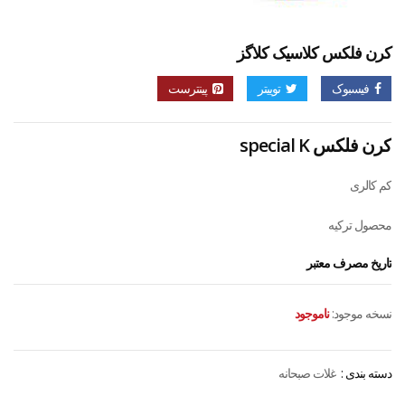
کرن فلکس کلاسیک کلاگز
فیسبوک
توییتر
پینترست
کرن فلکس special K
کم کالری
محصول ترکیه
تاریخ مصرف معتبر
نسخه موجود:
ناموجود
دسته بندی :
غلات صبحانه