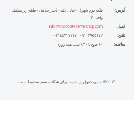
آدرس:
فلكه دوم شهران -خيابان يكم - پاساژ سامان - طبقه زير همكف
واحد ٢٠
ایمیل:
info@chocolatecentershop.com
تلفن:
٠٩١٠٢٩٥٥٤٧٢ - ٠٢١٤٤٣٢٧١٤٧
ساعت:
١٠ صبح تا ٩:٣٠ شب همه روزه
۲۰۲۱ © تمامی حقوق این سایت برای شکلات سنتر محفوظ است