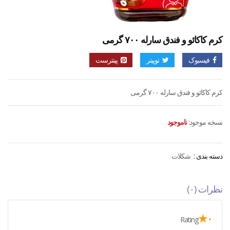
کرم کاکائو و فندق سارله ۷۰۰ گرمی
فیسبوک
توییتر
پینترست
کرم کاکائو و فندق سارله ۷۰۰ گرمی
نسخه موجود:
ناموجود
دسته بندی :
شکلات
نظرات (۰)
۰★
Rating