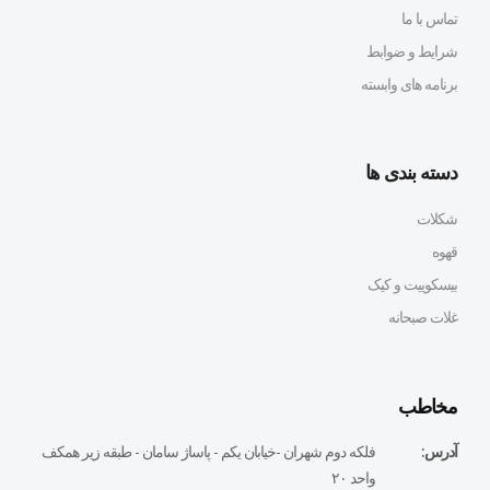
تماس با ما
شرایط و ضوابط
برنامه های وابسته
دسته بندی ها
شکلات
قهوه
بیسکوییت و کیک
غلات صبحانه
مخاطب
آدرس:
فلكه دوم شهران -خيابان يكم - پاساژ سامان - طبقه زير همكف
واحد ٢٠