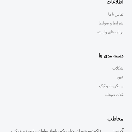
اطلاعات
تماس با ما
شرایط و ضوابط
برنامه های وابسته
دسته بندی ها
شکلات
قهوه
بیسکوییت و کیک
غلات صبحانه
مخاطب
آدرس:
فلكه دوم شهران -خيابان يكم - پاساژ سامان - طبقه زير همكف