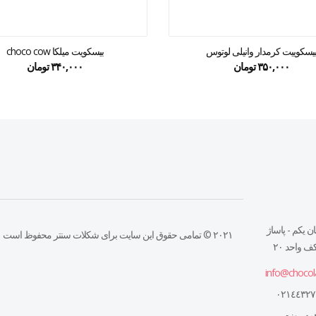
یسکوییت کرمدار وانیلی لوتوس
بیسکویت میلکا choco cow
۳۵۰,۰۰۰
تومان
۳۴۰,۰۰۰
تومان
ن يكم - پاساژ
۲۰۲۱ © تمامی حقوق این سایت برای شکلات سنتر محفوظ است
 واحد ٢٠
info@chocol