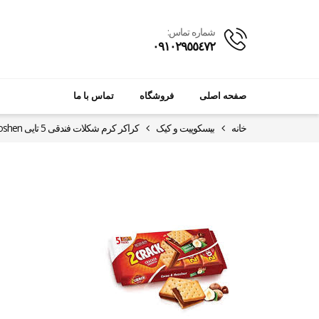
شماره تماس:
٠٩١٠٢٩٥٥٤٧٢
صفحه اصلی
فروشگاه
تماس با ما
خانه
بیسکوییت و کیک
کراکر کرم شکلات فندقی 5 تایی roshen