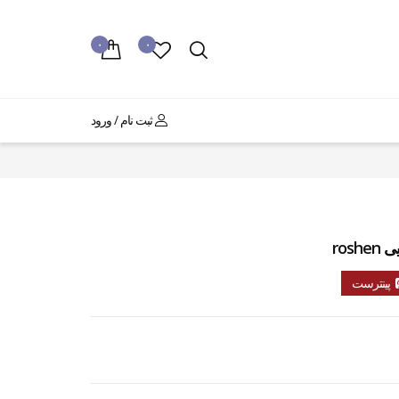
۰
۰
ثبت نام / ورود
پینترست