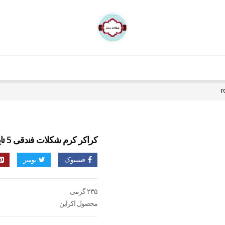
کراکر کرم شکلات فندقی 5 تایی roshen
فیسبوک
توییتر
۲۳۵ گرمی
محصول اکراین