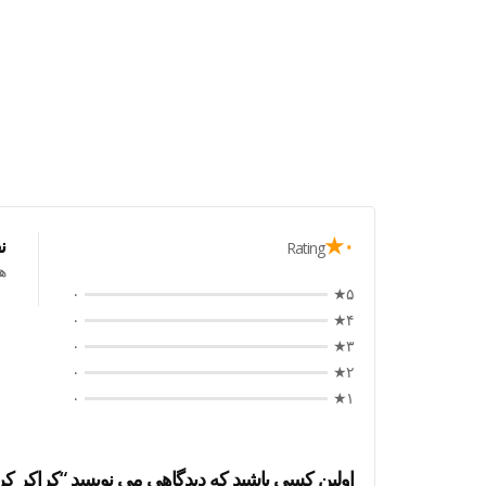
۰★
ن
Rating
ه
۰
۵★
۰
۴★
۰
۳★
۰
۲★
۰
۱★
اولین کسی باشید که دیدگاهی می نویسد “کراکر کرم شکلات ف