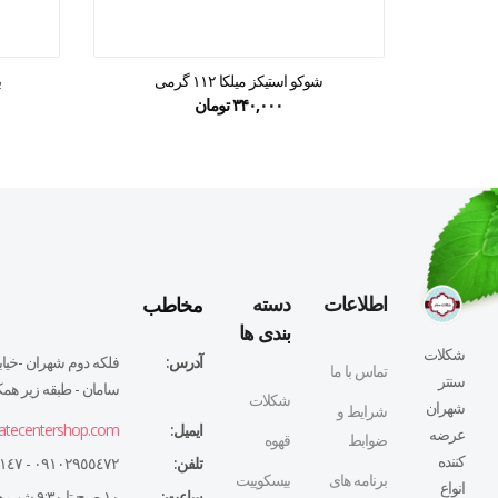
شوکو استیکز میلکا ۱۱۲ گرمی
ب
۳۴۰,۰۰۰
تومان
مخاطب
اطلاعات
دسته
بندی ها
شکلات
آدرس:
فلكه دوم شهران -خيابا
تماس با ما
سنتر
سامان - طبقه زير همكف
شکلات
شهران
شرایط و
ایمیل:
atecentershop.com
عرضه
ضوابط
قهوه
کننده
تلفن:
٠٩١٠٢٩٥٥٤٧٢ - ٠٢١٤٤٣٢٧١٤٧
برنامه های
بیسکوییت
انواع
ساعت:
١٠ صبح تا ٩:٣٠ شب همه روزه