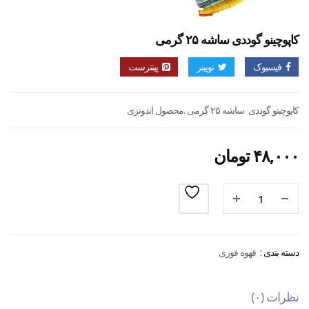
کاپوچینو گوددی ساشه ۲۵ گرمی
فیسبوک
توییتر
پینترست
کاپوچینو گوددی ساشه ۲۵ گرمی .محصول اندونزی
۴۸,۰۰۰
تومان
دسته بندی :
قهوه فوری
نظرات (۰)