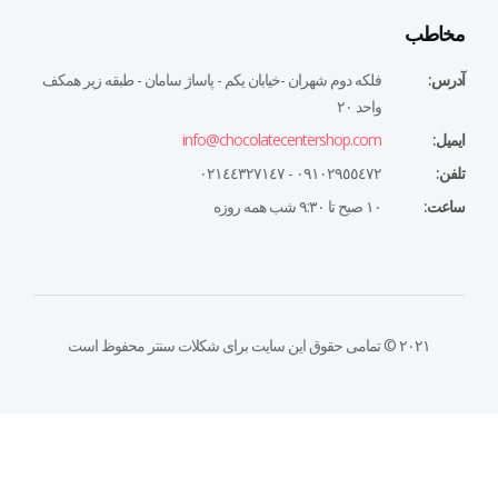
مخاطب
آدرس:
فلكه دوم شهران -خيابان يكم - پاساژ سامان - طبقه زير همكف
واحد ٢٠
ایمیل:
info@chocolatecentershop.com
تلفن:
٠٩١٠٢٩٥٥٤٧٢ - ٠٢١٤٤٣٢٧١٤٧
ساعت:
١٠ صبح تا ٩:٣٠ شب همه روزه
۲۰۲۱ © تمامی حقوق این سایت برای شکلات سنتر محفوظ است