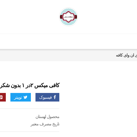
کافی میکس ۲در ۱ بدون شکر ۱۰ عددی ان وای کافه
فیسبوک
توییتر
محصول لهستان
تاریخ مصرف معتبر