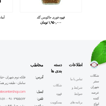
قهوه فوری جاکوبس گلد
آبنبا
۱,۹۵۰,۰۰۰
تومان
۰
مخاطب
اطلاعات
دسته
بندی ها
شکلات
آدرس:
فلكه دوم شهران -خيابا
تماس با ما
سنتر
سامان - طبقه زير همكف
شکلات
شهران
شرایط و
ایمیل:
atecentershop.com
عرضه
ضوابط
قهوه
کننده
تلفن:
٠٩١٠٢٩٥٥٤٧٢ - ٠٢١٤٤٣٢٧١٤٧
برنامه های
بیسکوییت
انواع
ساعت:
١٠ صبح تا ٩:٣٠ شب همه روزه