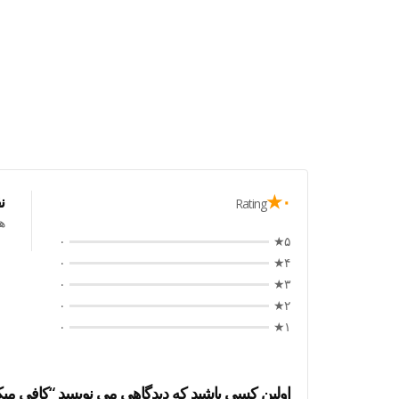
۰★
ن
Rating
ه
۰
۵★
۰
۴★
۰
۳★
۰
۲★
۰
۱★
اولین کسی باشید که دیدگاهی می نویسد “کافی میکس ۲در ۱ بدون شکر ۱۰ عددی ان وا