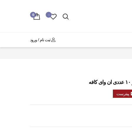
0
۰
ثبت نام / ورود
پینترست