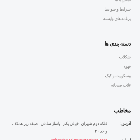
شرایط و ضوابط
برنامه های وابسته
دسته بندی ها
شکلات
قهوه
بیسکوییت و کیک
غلات صبحانه
مخاطب
آدرس:
فلكه دوم شهران -خيابان يكم - پاساژ سامان - طبقه زير همكف
واحد ٢٠