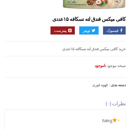
کافی میکس فندق لته نسکافه ۱۵عددی
فیسبوک
توییتر
پینترست
خرید کافی میکس فندق لته نسکافه ۱۵عددی
نسخه موجود:
ناموجود
دسته بندی :
قهوه فوری
نظرات (۰)
۰★
Rating