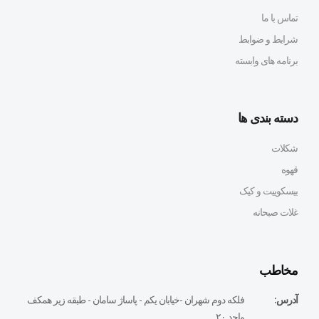
تماس با ما
شرایط و ضوابط
برنامه های وابسته
دسته بندی ها
شکلات
قهوه
بیسکوییت و کیک
غلات صبحانه
مخاطب
آدرس:
فلكه دوم شهران -خيابان يكم - پاساژ سامان - طبقه زير همكف
واحد ٢٠