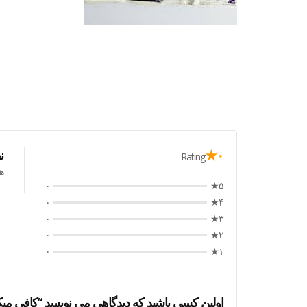
۰★
ن
Rating
ه
۰
۵★
۰
۴★
۰
۳★
۰
۲★
۰
۱★
اولین کسی باشید که دیدگاهی می نویسد “کافی میکس خام