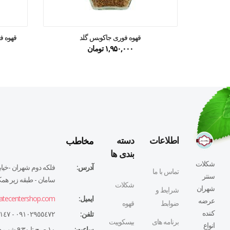
قهوه فوری جاکوبس گلد
قهوه فور
۱,۹۵۰,۰۰۰
تومان
مخاطب
اطلاعات
دسته
بندی ها
شکلات
آدرس:
فلكه دوم شهران -خيابا
تماس با ما
سنتر
سامان - طبقه زير همكف
شکلات
شهران
شرایط و
ایمیل:
atecentershop.com
عرضه
ضوابط
قهوه
کننده
تلفن:
٠٩١٠٢٩٥٥٤٧٢ - ٠٢١٤٤٣٢٧١٤٧
برنامه های
بیسکوییت
انواع
ساعت:
١٠ صبح تا ٩:٣٠ شب همه روزه