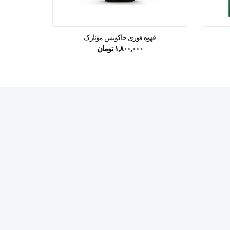
قهوه فوری جاکوبس مونارک
قهوه اسپر
۱,۸۰۰,۰۰۰
تومان