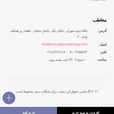
مخاطب
آدرس:
فلكه دوم شهران -خيابان يكم - پاساژ سامان - طبقه زير همكف
واحد ٢٠
ایمیل:
info@chocolatecentershop.com
تلفن:
٠٩١٠٢٩٥٥٤٧٢ - ٠٢١٤٤٣٢٧١٤٧
ساعت:
١٠ صبح تا ٩:٣٠ شب همه روزه
۲۰۲۱ © تمامی حقوق این سایت برای شکلات سنتر محفوظ است
افزودن به سبد خرید
خرید کنید