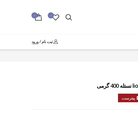
۰
۰
ثبت نام / ورود
پینترست