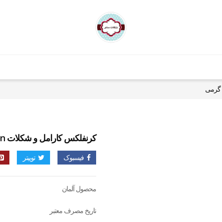
کرنفلکس کارامل و شکلات lion نستله 400 گرمی
فیسبوک
توییتر
محصول آلمان
تاریخ مصرف معتبر