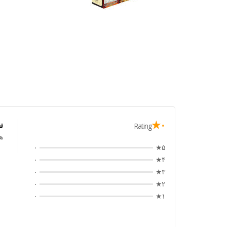
۰★
ن
Rating
ه
۰
۵★
۰
۴★
۰
۳★
۰
۲★
۰
۱★