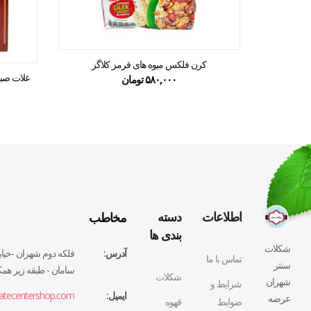
کرن فلکس میوه های قرمز کلاگز
غلات صبحان
۵۸۰,۰۰۰
تومان
مخاطب
اطلاعات
دسته
بندی ها
شکلات
آدرس:
فلكه دوم شهران -خيابا
تماس با ما
سنتر
سامان - طبقه زير همكف
شکلات
شهران
شرایط و
ایمیل:
atecentershop.com
عرضه
ضوابط
قهوه