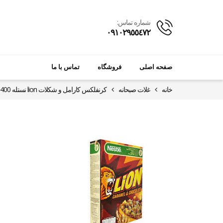
شماره تماس:
٠٩١٠٢٩٥٥٤٧٢
صفحه اصلی
فروشگاه
تماس با ما
خانه
غلات صبحانه
کرنفلکس کارامل و شکلات lion نستله 400 گرمی