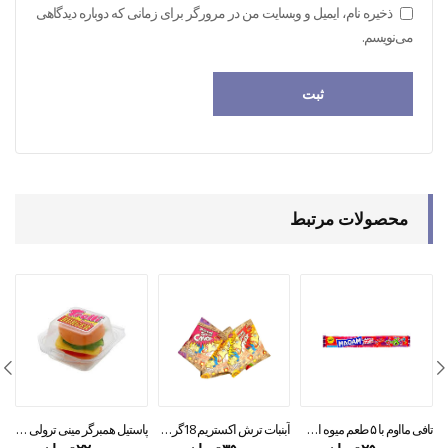
ذخیره نام، ایمیل و وبسایت من در مرورگر برای زمانی که دوباره دیدگاهی
می‌نویسم.
محصولات مرتبط
تافی مااوم با ۵ طعم میوه ای ۱۱۰ گرمی
آبنبات ترش اکستریم 18گرمی xtreme sour candy
پاستیل همبرگر مینی ترولی 50 g