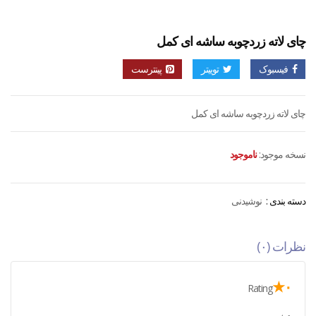
چای لاته زردچوبه ساشه ای کمل
فیسبوک
توییتر
پینترست
چای لاته زردچوبه ساشه ای کمل
نسخه موجود:
ناموجود
دسته بندی :
نوشیدنی
نظرات (۰)
۰★
Rating