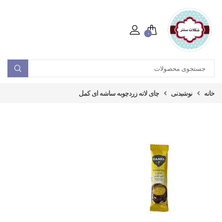
۰
خانه
نوشیدنی
چای لاته زردچوبه ساشه ای کمل