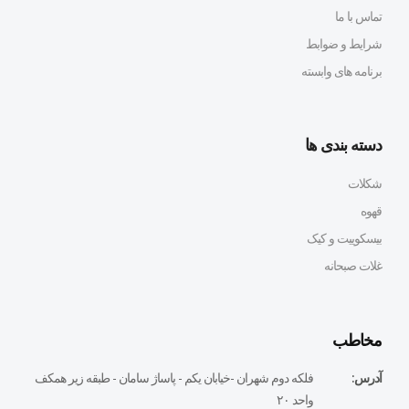
تماس با ما
شرایط و ضوابط
برنامه های وابسته
دسته بندی ها
شکلات
قهوه
بیسکوییت و کیک
غلات صبحانه
مخاطب
آدرس:
فلكه دوم شهران -خيابان يكم - پاساژ سامان - طبقه زير همكف
واحد ٢٠