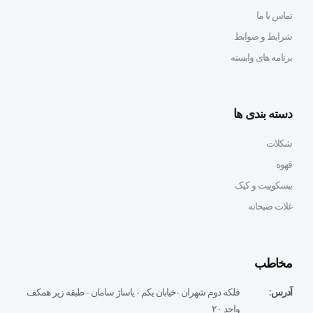
تماس با ما
شرایط و ضوابط
برنامه های وابسته
دسته بندی ها
شکلات
قهوه
بیسکوییت و کیک
غلات صبحانه
مخاطب
آدرس:
فلكه دوم شهران -خيابان يكم - پاساژ سامان - طبقه زير همكف
واحد ٢٠