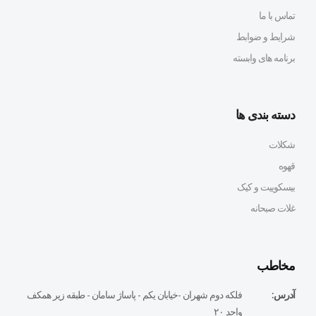
تماس با ما
شرایط و ضوابط
برنامه های وابسته
دسته بندی ها
شکلات
قهوه
بیسکوییت و کیک
غلات صبحانه
مخاطب
آدرس:
فلكه دوم شهران -خيابان يكم - پاساژ سامان - طبقه زير همكف
واحد ٢٠