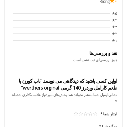
۰★
Rating
۰
۵★
۰
۴★
۰
۳★
۰
۲★
۰
۱★
نقد و بررسی‌ها
هنوز بررسی‌ای ثبت نشده است.
اولین کسی باشید که دیدگاهی می نویسد “پاپ کورن با
طعم کارامل وردرز 140 گرمی werthers orginal”
نشانی ایمیل شما منتشر نخواهد شد.
بخش‌های موردنیاز علامت‌گذاری شده‌اند
*
امتیاز شما
*
دیدگاه شما
*