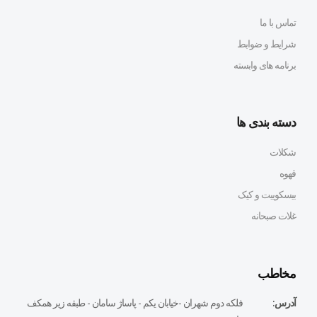
تماس با ما
شرایط و ضوابط
برنامه های وابسته
دسته بندی ها
شکلات
قهوه
بیسکوییت و کیک
غلات صبحانه
مخاطب
آدرس:
فلكه دوم شهران -خيابان يكم - پاساژ سامان - طبقه زير همكف