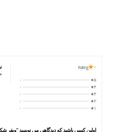
۰★
ن
Rating
ه
۰
۵★
۰
۴★
۰
۳★
۰
۲★
۰
۱★
اولین کسی باشید که دیدگاهی می نویسد “ویفر شکلاتی بد