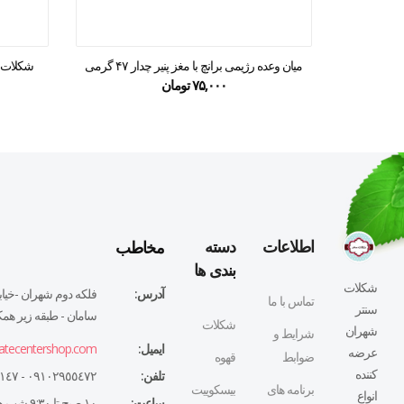
میان وعده رژیمی برانچ با مغز پنیر چدار ۴۷ گرمی
شکلات رو
۷۵,۰۰۰
تومان
مخاطب
اطلاعات
دسته
بندی ها
شکلات
آدرس:
فلكه دوم شهران -خيابا
تماس با ما
سنتر
سامان - طبقه زير همكف
شکلات
شهران
شرایط و
ایمیل:
atecentershop.com
عرضه
ضوابط
قهوه
کننده
تلفن:
٠٩١٠٢٩٥٥٤٧٢ - ٠٢١٤٤٣٢٧١٤٧
برنامه های
بیسکوییت
انواع
ساعت:
١٠ صبح تا ٩:٣٠ شب همه روزه