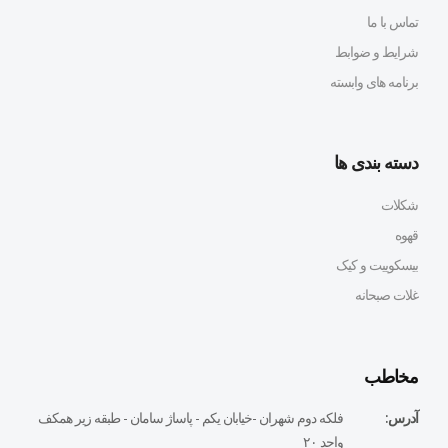
تماس با ما
شرایط و ضوابط
برنامه های وابسته
دسته بندی ها
شکلات
قهوه
بیسکوییت و کیک
غلات صبحانه
مخاطب
آدرس:
فلكه دوم شهران -خيابان يكم - پاساژ سامان - طبقه زير همكف
واحد ٢٠