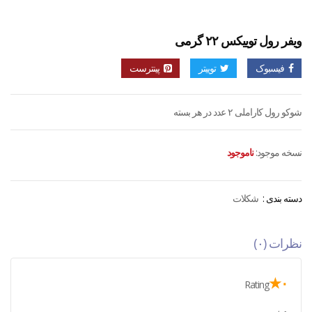
ویفر رول توییکس ۲۲ گرمی
فیسبوک
توییتر
پینترست
شوکو رول کاراملی ۲ عدد در هر بسته
نسخه موجود:
ناموجود
دسته بندی :
شکلات
نظرات (۰)
۰★
Rating