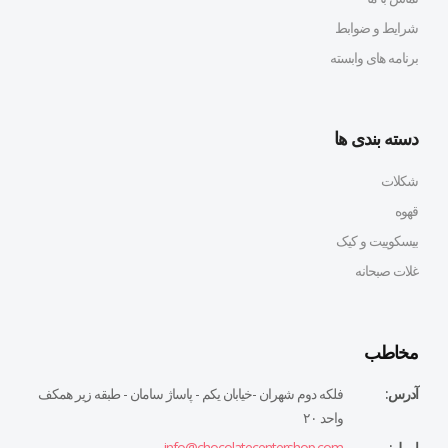
شرایط و ضوابط
برنامه های وابسته
دسته بندی ها
شکلات
قهوه
بیسکوییت و کیک
غلات صبحانه
مخاطب
آدرس:
فلكه دوم شهران -خيابان يكم - پاساژ سامان - طبقه زير همكف
واحد ٢٠
ایمیل:
info@chocolatecentershop.com