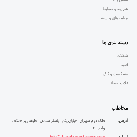
شرایط و ضوابط
برنامه های وابسته
دسته بندی ها
شکلات
قهوه
بیسکوییت و کیک
غلات صبحانه
مخاطب
آدرس:
فلكه دوم شهران -خيابان يكم - پاساژ سامان - طبقه زير همكف
واحد ٢٠
ایمیل:
info@chocolatecentershop.com