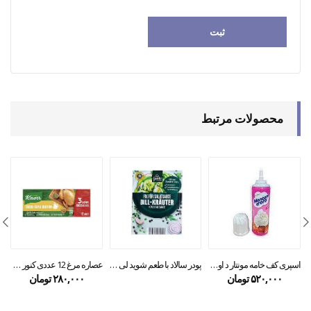
محصولات مرتبط
پودر سالاد با طعم شوید لی گاستو
عصاره مرغ 12 عددی کنور Knorr
اسپری کف خامه مونتار د اورو ۲۵۰گرمی
۲۸۰,۰۰۰
تومان
۵۲۰,۰۰۰
تومان