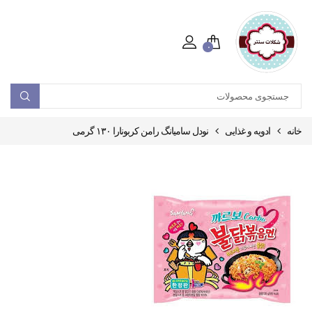
۰
خانه
ادویه و غذایی
نودل سامیانگ رامن کربونارا ۱۳۰ گرمی