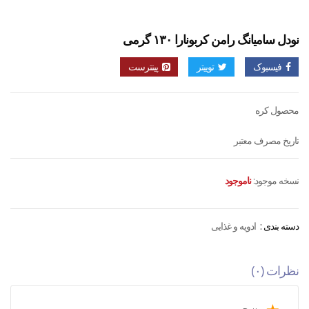
نودل سامیانگ رامن کربونارا ۱۳۰ گرمی
فیسبوک
توییتر
پینترست
محصول کره
تاریخ مصرف معتبر
نسخه موجود:
ناموجود
دسته بندی :
ادویه و غذایی
نظرات (۰)