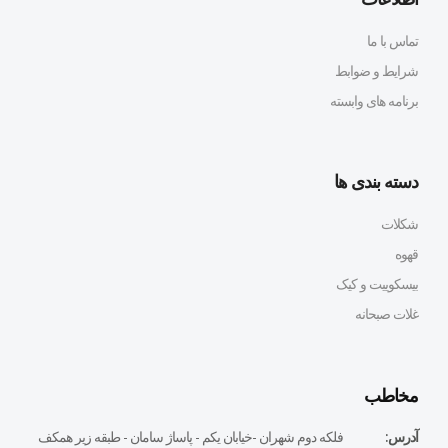
تماس با ما
شرایط و ضوابط
برنامه های وابسته
دسته بندی ها
شکلات
قهوه
بیسکوییت و کیک
غلات صبحانه
مخاطب
آدرس:
فلكه دوم شهران -خيابان يكم - پاساژ سامان - طبقه زير همكف