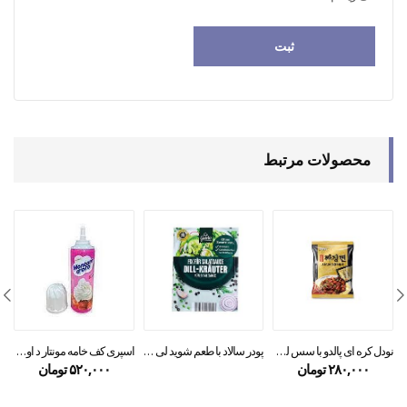
محصولات مرتبط
نودل کره ای پالدو با سس لوبیا سیاه جاجانگ ۲۰۰ گرمی
پودر سالاد با طعم شوید لی گاستو
عص
اسپری کف خامه مونتار د اورو ۲۵۰گرمی
۲۸۰,۰۰۰
تومان
۵۲۰,۰۰۰
تومان