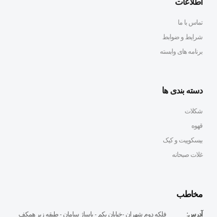
اطلاعات
تماس با ما
شرایط و ضوابط
برنامه های وابسته
دسته بندی ها
شکلات
قهوه
بیسکوییت و کیک
غلات صبحانه
مخاطب
آدرس:
فلكه دوم شهران -خيابان يكم - پاساژ سامان - طبقه زير همكف