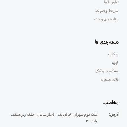
تماس با ما
شرایط و ضوابط
برنامه های وابسته
دسته بندی ها
شکلات
قهوه
بیسکوییت و کیک
غلات صبحانه
مخاطب
آدرس:
فلكه دوم شهران -خيابان يكم - پاساژ سامان - طبقه زير همكف
واحد ٢٠