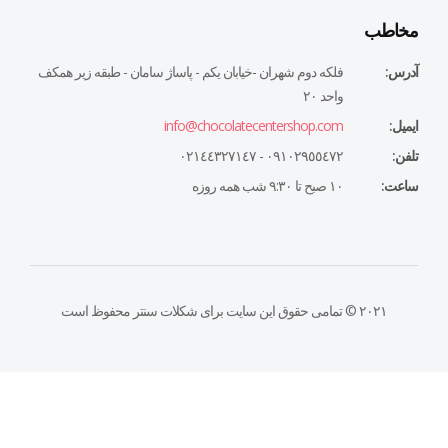
مخاطب
آدرس:
فلكه دوم شهران -خيابان يكم - پاساژ سامان - طبقه زير همكف
واحد ٢٠
ایمیل:
info@chocolatecentershop.com
تلفن:
٠٩١٠٢٩٥٥٤٧٢ - ٠٢١٤٤٣٢٧١٤٧
ساعت:
١٠ صبح تا ٩:٣٠ شب همه روزه
۲۰۲۱ © تمامی حقوق این سایت برای شکلات سنتر محفوظ است