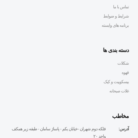
تماس با ما
شرایط و ضوابط
برنامه های وابسته
دسته بندی ها
شکلات
قهوه
بیسکوییت و کیک
غلات صبحانه
مخاطب
آدرس:
فلكه دوم شهران -خيابان يكم - پاساژ سامان - طبقه زير همكف
واحد ٢٠