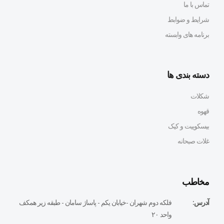
تماس با ما
شرایط و ضوابط
برنامه های وابسته
دسته بندی ها
شکلات
قهوه
بیسکوییت و کیک
غلات صبحانه
مخاطب
آدرس:
فلكه دوم شهران -خيابان يكم - پاساژ سامان - طبقه زير همكف
واحد ٢٠