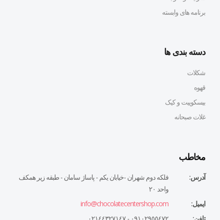
برنامه های وابسته
دسته بندی ها
شکلات
قهوه
بیسکوییت و کیک
غلات صبحانه
مخاطب
آدرس:
فلكه دوم شهران -خيابان يكم - پاساژ سامان - طبقه زير همكف
واحد ٢٠
ایمیل:
info@chocolatecentershop.com
تلفن:
٠٩١٠٢٩٥٥٤٧٢ - ٠٢١٤٤٣٢٧١٤٧