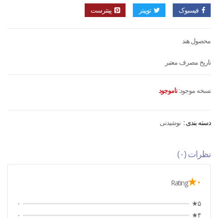
فیسبوک
توییتر
پینترست
محصول هند
تاریخ مصرف معتبر
نسخه موجود:
ناموجود
دسته بندی :
نوشیدنی
نظرات (۰)
۰★
Rating
۰
۵★
۰
۴★