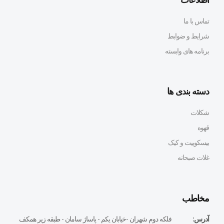
تماس با ما
شرایط و ضوابط
برنامه های وابسته
دسته بندی ها
شکلات
قهوه
بیسکوییت و کیک
غلات صبحانه
مخاطب
آدرس:
فلكه دوم شهران -خيابان يكم - پاساژ سامان - طبقه زير همكف