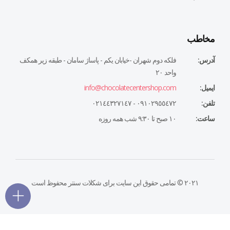
مخاطب
آدرس:
فلكه دوم شهران -خيابان يكم - پاساژ سامان - طبقه زير همكف
واحد ٢٠
ایمیل:
info@chocolatecentershop.com
تلفن:
٠٩١٠٢٩٥٥٤٧٢ - ٠٢١٤٤٣٢٧١٤٧
ساعت:
١٠ صبح تا ٩:٣٠ شب همه روزه
۲۰۲۱ © تمامی حقوق این سایت برای شکلات سنتر محفوظ است