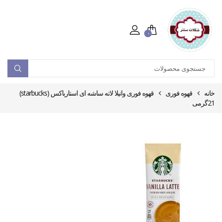
۰
خانه
قهوه فوری
قهوه فوری وانیلا لاته ساشه ای استارباکس (starbucks)
21گرمی