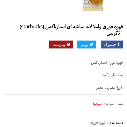
قهوه فوری وانیلا لاته ساشه ای استارباکس (starbucks)
21گرمی
فیسبوک
توییتر
پینترست
قهوه فوری استارباکس
محصول ترکیه
تاریخ مصرف معتبر
نسخه موجود:
ناموجود
دسته بندی :
قهوه فوری