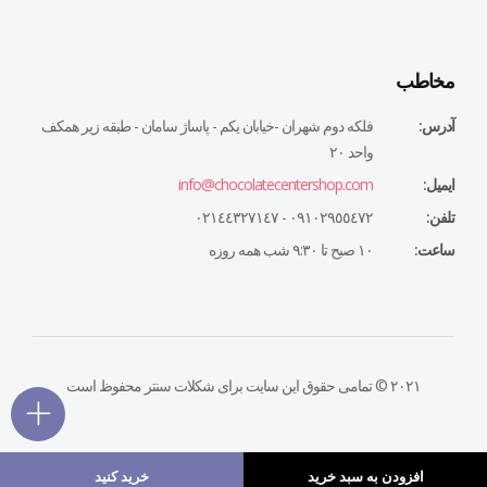
مخاطب
آدرس:
فلكه دوم شهران -خيابان يكم - پاساژ سامان - طبقه زير همكف
واحد ٢٠
ایمیل:
info@chocolatecentershop.com
تلفن:
٠٩١٠٢٩٥٥٤٧٢ - ٠٢١٤٤٣٢٧١٤٧
ساعت:
١٠ صبح تا ٩:٣٠ شب همه روزه
۲۰۲۱ © تمامی حقوق این سایت برای شکلات سنتر محفوظ است
افزودن به سبد خرید
خرید کنید