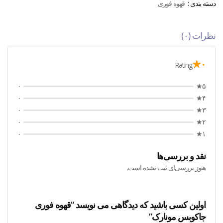
دسته بندی :
قهوه فوری
نظرات (۰)
۰★
Rating
۰
۵★
۰
۴★
۰
۳★
۰
۲★
۰
۱★
نقد و بررسی‌ها
هنوز بررسی‌ای ثبت نشده است.
اولین کسی باشید که دیدگاهی می نویسد “قهوه فوری
جاکوبس مونارک”