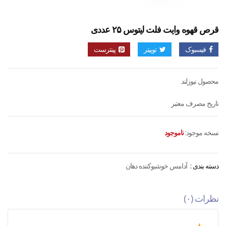
قرص قهوه وایت فلت لیتوس ۲۵ عددی
فیسبوک
توییتر
پینترست
محصول نیوزلند
تاریخ مصرف معتبر
نسخه موجود:
ناموجود
دسته بندی :
آدامس خوشبوکننده دهان
نظرات (۰)