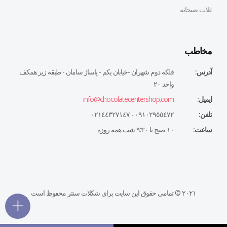
غلات صبحانه
مخاطب
آدرس:
فلكه دوم شهران -خيابان يكم - پاساژ سامان - طبقه زير همكف
واحد ٢٠
ایمیل:
info@chocolatecentershop.com
تلفن:
٠٩١٠٢٩٥٥٤٧٢ - ٠٢١٤٤٣٢٧١٤٧
ساعت:
١٠ صبح تا ٩:٣٠ شب همه روزه
۲۰۲۱ © تمامی حقوق این سایت برای شکلات سنتر محفوظ است