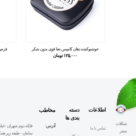
خوشبوکننده دهان کامپس نعنا قوی بدون شکر
قرص ق
۱۲۵,۰۰۰
تومان
مخاطب
اطلاعات
دسته
بندی ها
شکلات
آدرس:
فلكه دوم شهران -خيابا
تماس با ما
سنتر
سامان - طبقه زير همكف
شکلات