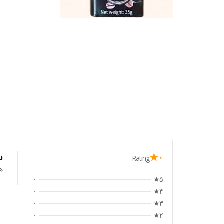
۰★
ن
Rating
ه
۰
۵★
۰
۴★
۰
۳★
۰
۲★