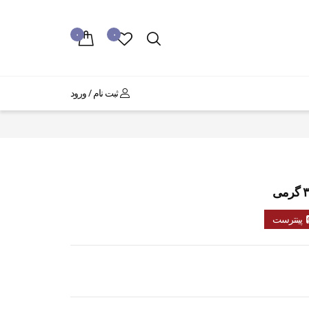
۰
۰
ثبت نام / ورود
پینترست