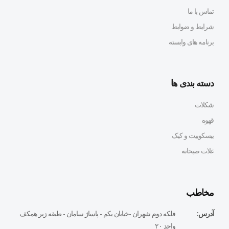
تماس با ما
شرایط و ضوابط
برنامه های وابسته
دسته بندی ها
شکلات
قهوه
بیسکوییت و کیک
غلات صبحانه
مخاطب
آدرس:
فلكه دوم شهران -خيابان يكم - پاساژ سامان - طبقه زير همكف
واحد ٢٠