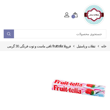
۰
خانه
تنقلات و پاستیل
فروتلا fruittella تافی ماست و توت فرنگی 30 گرمی