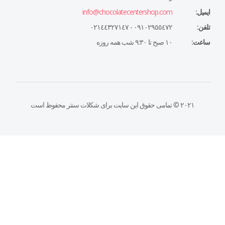
ایمیل:
info@chocolatecentershop.com
تلفن:
٠٩١٠٢٩٥٥٤٧٢ - ٠٢١٤٤٣٢٧١٤٧
ساعت:
١٠ صبح تا ٩:٣٠ شب همه روزه
۲۰۲۱ © تمامی حقوق این سایت برای شکلات سنتر محفوظ است