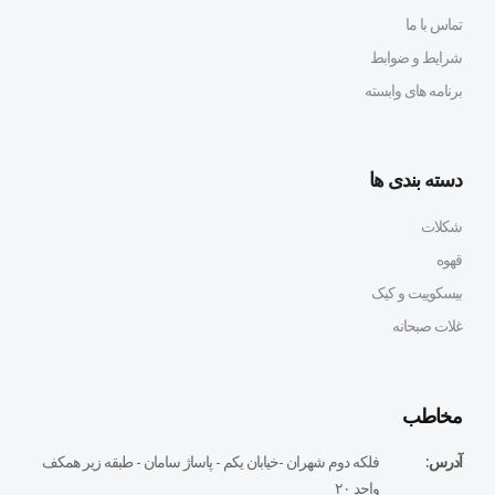
تماس با ما
شرایط و ضوابط
برنامه های وابسته
دسته بندی ها
شکلات
قهوه
بیسکوییت و کیک
غلات صبحانه
مخاطب
آدرس:
فلكه دوم شهران -خيابان يكم - پاساژ سامان - طبقه زير همكف
واحد ٢٠