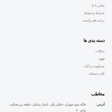
تماس با ما
شرایط و ضوابط
برنامه های وابسته
دسته بندی ها
شکلات
قهوه
بیسکوییت و کیک
غلات صبحانه
مخاطب
آدرس:
فلكه دوم شهران -خيابان يكم - پاساژ سامان - طبقه زير همكف
واحد ٢٠